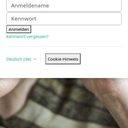
Anmelden bei 'DigitalCampus
Anmeldename
Kennwort
Anmelden
Kennwort vergessen?
Deutsch ‎(de)‎
Cookie-Hinweis